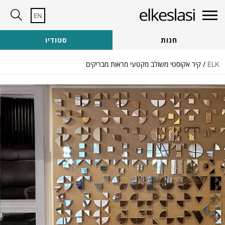
EN
זקוקים לעזרה?
צרו קשר לייעוץ
חנות
סטודיו
צוות היועצים שלנו כאן כדי לעזור עם:
בקשות לדוגמא | בקשות להצעות מחיר | ייעוץ כללי
ELK
/ קיר אקוסטי משולב מקטעי מראות מבריקים
מעדיפים לדבר? התקשר אלינו
08-8672844
איך אנחנו יכולים לעזור?
הירשמו לניוזלטר שלנו