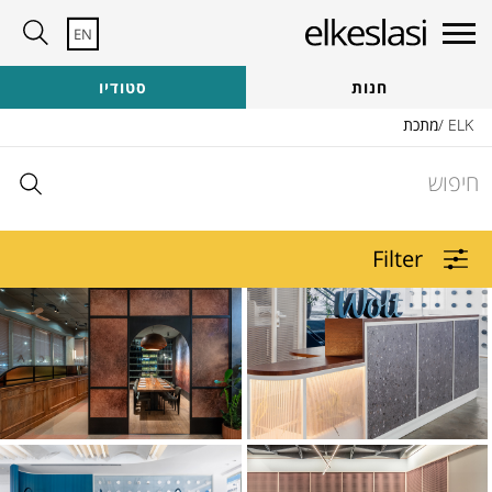
EN
זקוקים לעזרה?
צרו קשר לייעוץ
חנות
סטודיו
צוות היועצים שלנו כאן כדי לעזור עם:
ELK
/
מתכת
בקשות לדוגמא | בקשות להצעות מחיר | ייעוץ כללי
מעדיפים לדבר? התקשר אלינו
08-8672844
חיפוש
Filter
איך אנחנו יכולים לעזור?
הירשמו לניוזלטר שלנו