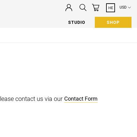
USD
HE
STUDIO
SHOP
n
please contact us via our
Contact Form
 newsletter