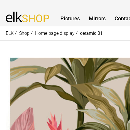
Pictures
Mirrors
Contac
ELK /
Shop /
Home page display /
ceramic 01
How can we help?