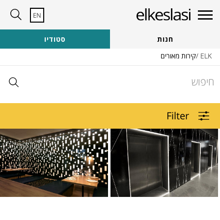
EN
זקוקים לעזרה?
צרו קשר לייעוץ
חנות
סטודיו
צוות היועצים שלנו כאן כדי לעזור עם:
ELK
/
קירות מאורים
בקשות לדוגמא | בקשות להצעות מחיר | ייעוץ כללי
מעדיפים לדבר? התקשר אלינו
08-8672844
חיפוש
Filter
איך אנחנו יכולים לעזור?
הירשמו לניוזלטר שלנו